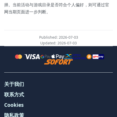
择。当前活动与游戏目录是否符合个人偏好，则可通过官
网当期页面进一步判断。
Published:
2026-07-03
Updated:
2026-07-03
关于我们
联系方式
Cookies
隐私政策