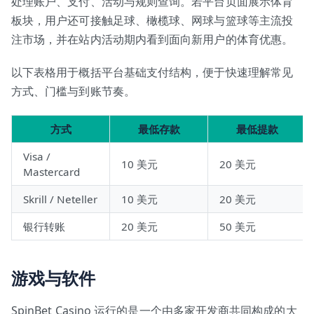
处理账户、支付、活动与规则查询。若平台页面展示体育
板块，用户还可接触足球、橄榄球、网球与篮球等主流投
注市场，并在站内活动期内看到面向新用户的体育优惠。
以下表格用于概括平台基础支付结构，便于快速理解常见
方式、门槛与到账节奏。
方式
最低存款
最低提款
Visa /
10 美元
20 美元
Mastercard
Skrill / Neteller
10 美元
20 美元
银行转账
20 美元
50 美元
游戏与软件
SpinBet Casino 运行的是一个由多家开发商共同构成的大