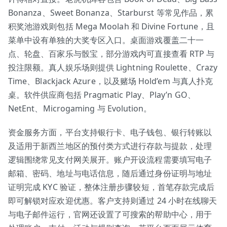
Bonanza、Sweet Bonanza、Starburst 等常见作品，累
积奖池游戏则包括 Mega Moolah 和 Divine Fortune，且
菜单中设有单独的大奖专区入口。桌面游戏覆盖二十一
点、轮盘、百家乐与骰宝，部分游戏内可直接查看 RTP 与
投注限额。真人娱乐场则提供 Lightning Roulette、Crazy
Time、Blackjack Azure，以及赌场 Hold’em 与真人扑克
桌。软件供应商包括 Pragmatic Play、Play’n GO、
NetEnt、Microgaming 与 Evolution。
资金服务方面，平台支持银行卡、电子钱包、银行转账以
及适用于新西兰地区的预付类方式进行存款与提款，处理
逻辑围绕常见支付网关展开。账户开设流程需要填写电子
邮箱、密码、地址与电话信息，随后通过身份证明与地址
证明完成 KYC 验证，整体注册步骤较短，首笔存款完成后
即可解锁对应欢迎优惠。客户支持则通过 24 小时在线聊天
与电子邮件运行，官网还设置了可搜索的帮助中心，用于