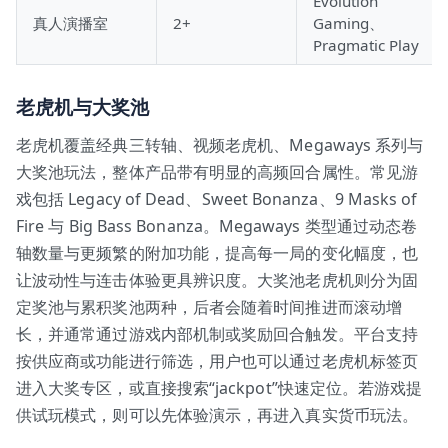
Evolution
真人演播室
2+
Gaming、
Pragmatic Play
老虎机与大奖池
老虎机覆盖经典三转轴、视频老虎机、Megaways 系列与
大奖池玩法，整体产品带有明显的高频回合属性。常见游
戏包括 Legacy of Dead、Sweet Bonanza、9 Masks of
Fire 与 Big Bass Bonanza。Megaways 类型通过动态卷
轴数量与更频繁的附加功能，提高每一局的变化幅度，也
让波动性与连击体验更具辨识度。大奖池老虎机则分为固
定奖池与累积奖池两种，后者会随着时间推进而滚动增
长，并通常通过游戏内部机制或奖励回合触发。平台支持
按供应商或功能进行筛选，用户也可以通过老虎机标签页
进入大奖专区，或直接搜索“jackpot”快速定位。若游戏提
供试玩模式，则可以先体验演示，再进入真实货币玩法。