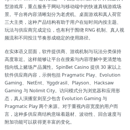
型游戏库，重点服务于网站与移动端中的快速真钱游戏场
景。平台将内容清晰划分为老虎机、桌面游戏和真人荷官
三大主类，这种产品结构有助于用户在短时间内按主题、
玩法与供应商完成定位，也有利于围绕 RNG 机制、真人视
频流和不同投注节奏形成稳定的使用路径。
在实体语义层面，软件提供商、游戏机制与玩法分类保持
高度靠近。这样能够让平台在搜索与内容理解中更清楚地
指向线上赌场产品属性。SpinBet Casino 提供 30 家以上
软件供应商内容，示例包括 Pragmatic Play、Evolution
Gaming、NetEnt、Yggdrasil、Playson、Hacksaw
Gaming 与 Nolimit City。访问模式分为浏览器和应用形
态，真人演播室则至少包含 Evolution Gaming 与
Pragmatic Play 两个来源。对于重视内容宽度的用户而
言，这种多供应商结构意味着题材、波动性、回合速度与
附加功能可以获得更丰富的变化。