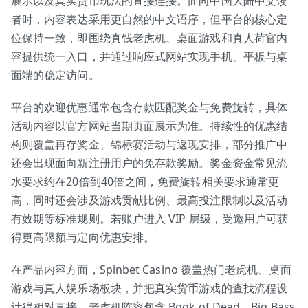
展示以及真实货币玩法的直接连接。面向中国大陆中文读
者时，内容表达采用更自然的中文语序，但平台的核心定
位保持一致，即围绕真钱老虎机、桌面游戏和真人荷官内
容提供统一入口，并通过响应式网站实现手机、平板与桌
面端的稳定访问。
平台的欢迎优惠通常包含存款匹配奖金与免费旋转，具体
活动内容以官方网站当期页面展示为准。持续性的优惠结
构则覆盖再存奖金、锦标赛活动与返现安排，部分推广中
还会出现面向新注册用户的免存款奖励。奖金资金常见流
水要求约在20倍到40倍之间，免费旋转相关要求通常更
高，同时还会涉及游戏贡献比例、最高投注限制以及活动
有效期等标准规则。若账户进入 VIP 层级，受邀用户可获
得更高限额与定向优惠安排。
在产品内容方面，Spinbet Casino 覆盖热门老虎机、桌面
游戏与真人娱乐场板块，并把真实货币游戏的查找流程设
计得相对直接。老虎机阵容包含 Book of Dead、Big Bass