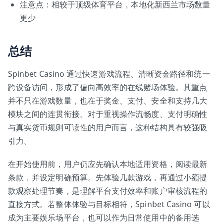
注意点：相较于顶级体育平台，本地化新西兰市场数量
更少
总结
Spinbet Casino 通过快速游戏流程、清晰资金路径和统一
跨设备访问，形成了偏向高效率的在线赌场体验。其重点
并不只在游戏数量，也在于奖金、支付、安全和支持几大
模块之间的连贯衔接。对于重视操作流畅度、支付明确性
与真实货币规则可读性的用户而言，这种结构具有较强吸
引力。
在开始使用前，用户仍应先确认本地适用资格，阅读最新
条款，并设定明确预算。先体验几款游戏，再通过小额提
款观察处理节奏，是理解平台支付效率和账户审核流程的
直接方式。若整体体验与目标相符，Spinbet Casino 可以
成为主要娱乐场平台，也可以作为日常使用中的备用选